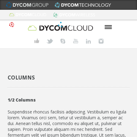
HOME
ABOUT US
PRODUCTS
COLUMNS
3CX
HOW IT WORKS
1/2 Columns
INFRASTRUCTURE
Suspendisse rhoncus facilisis adipiscing. Vestibulum eu ligula
lorem. Vivamus orci sem, tetur ut vestibulum a, semper ac
dui. Aenean tellus nisl, commodo eu aliquet ut, pulvinar ut
DATA STORAGE
sapien. Proin vulputate aliquam mi nec hendrerit. Sed
fermentum velit vel ipsum bibendum tristique. Ut sem lacus,